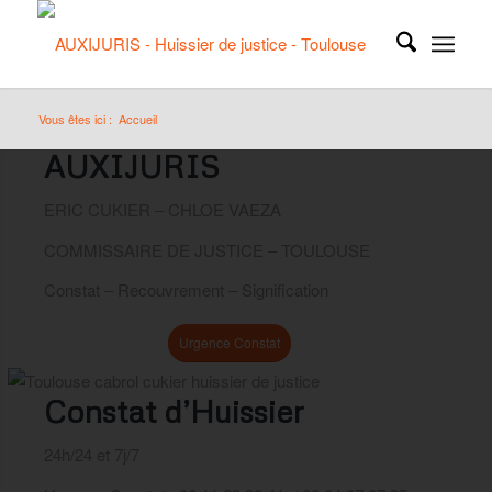
Vous êtes ici :
Accueil
AUXIJURIS
ERIC CUKIER – CHLOE VAEZA
COMMISSAIRE DE JUSTICE – TOULOUSE
Constat – Recouvrement – Signification
Urgence Avocat
Urgence Constat
Constat d’Huissier
24h/24 et 7j/7