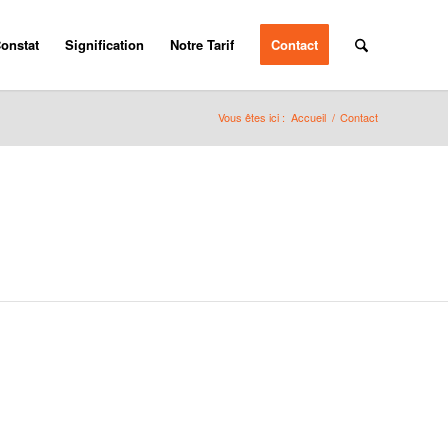
onstat
Signification
Notre Tarif
Contact
Vous êtes ici :
Accueil
/
Contact